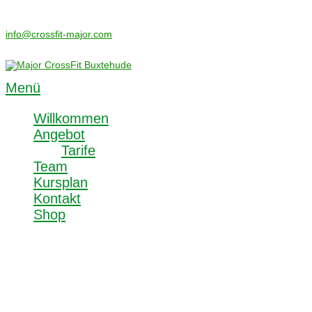
info@crossfit-major.com
+49 176 32757868
Menü
Willkommen
Angebot
Tarife
Team
Kursplan
Kontakt
Shop
Impressum / Datenschutz
Angaben gemäß § 5 TMG
Major Performance GmbH